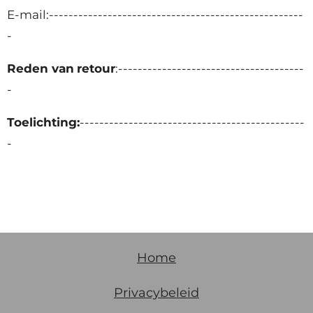
E-mail:----------------------------------------------------
-
Reden van
retour
:--------------------------------------
-
Toelichting:
----------------------------------------------
-
Home
Privacybeleid