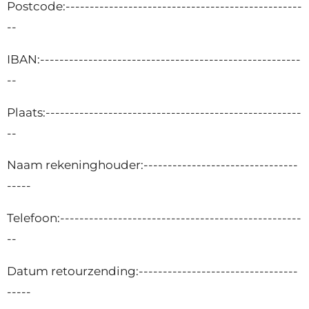
Postcode:-------------------------------------------------
--
IBAN:------------------------------------------------------
--
Plaats:-----------------------------------------------------
--
Naam rekeninghouder:--------------------------------
-----
Telefoon:--------------------------------------------------
--
Datum retourzending:---------------------------------
-----