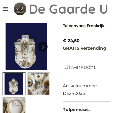
De Gaarde
Ut
Ga
direct
naar
Tulpenvaas Frankrijk,
de
hoofdinhoud
€ 24,50
GRATIS verzending
Uitverkocht
Artikelnummer:
DE240023
Tulpenvaas,