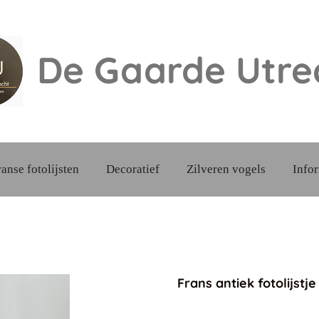
De Gaarde
Utre
ranse fotolijsten
Decoratief
Zilveren vogels
Info
Frans antiek fotolijstje