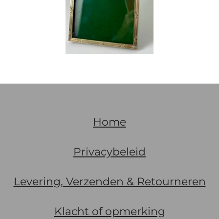
Home
Privacybeleid
Levering, Verzenden & Retourneren
Klacht of opmerking