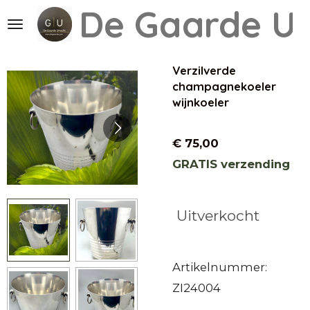
De Gaarde
Ut
Ga
direct
naar
Verzilverde
de
champagnekoeler
hoofdinhoud
wijnkoeler
€ 75,00
GRATIS verzending
Uitverkocht
Artikelnummer:
ZI24004