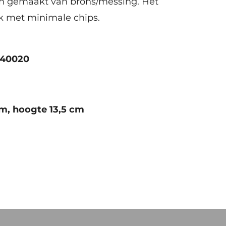
ijn gemaakt van brons/messing. Het
ek met minimale chips.
240020
m, hoogte 13,5 cm