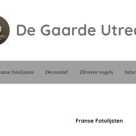
De Gaarde
Utre
ranse fotolijsten
Decoratief
Zilveren vogels
Info
Franse Fotolijsten