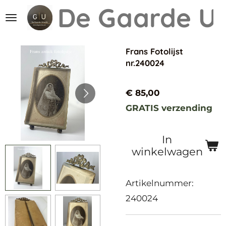
De Gaarde
Ut
Ga
direct
naar
Frans Fotolijst
de
nr.240024
hoofdinhoud
€ 85,00
GRATIS verzending
In
winkelwagen
Artikelnummer:
240024