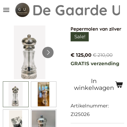
De Gaarde
Ut
Ga
direct
naar
Pepermolen van zilver
de
Sale!
hoofdinhoud
€ 125,00
€ 210,00
GRATIS verzending
In
winkelwagen
Artikelnummer:
ZI25026