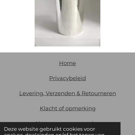
Home
Privacybeleid
Levering, Verzenden & Retourneren
Klacht of opmerking
Algemene
voorwaarden
Deze website gebruikt cookies voor