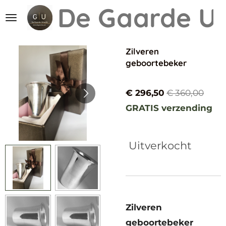
De Gaarde
Ut
Ga
direct
naar
Zilveren
de
geboortebeker
hoofdinhoud
€ 296,50
€ 360,00
GRATIS verzending
Uitverkocht
Zilveren
geboortebeker