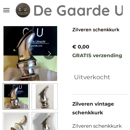
De Gaarde
Ut
Ga
direct
naar
Zilveren schenkkurk
de
hoofdinhoud
€ 0,00
GRATIS verzending
Uitverkocht
Zilveren vintage
schenkkurk
Zilveren schenkkurk