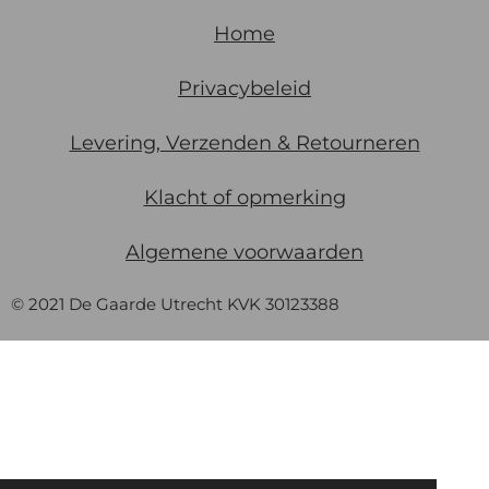
Home
Privacybeleid
Levering, Verzenden & Retourneren
Klacht of opmerking
Algemene
voorwaarden
© 2021 De Gaarde Utrecht KVK 30123388