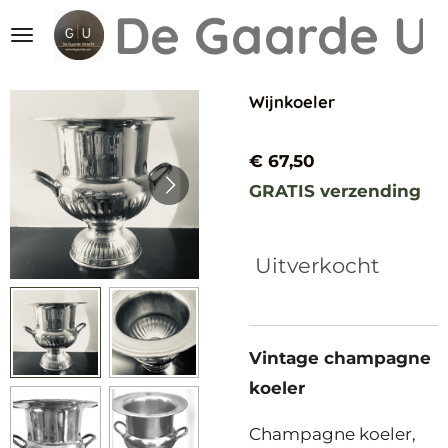
De Gaarde
Ut
Ga
direct
naar
Wijnkoeler
de
hoofdinhoud
€ 67,50
GRATIS verzending
Uitverkocht
Vintage champagne
koeler
Champagne koeler,