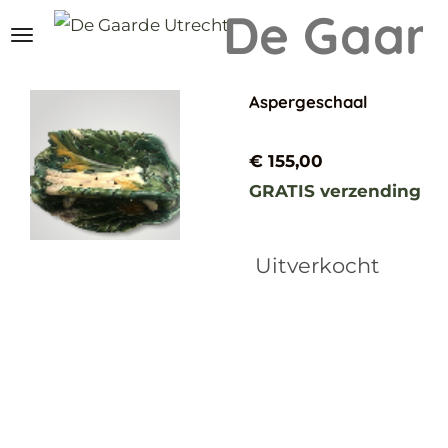
De Gaar
Ga
direct
naar
Aspergeschaal
de
hoofdinhoud
€ 155,00
GRATIS verzending
Uitverkocht