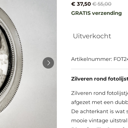
€ 37,50
€ 55,00
GRATIS verzending
Uitverkocht
Artikelnummer:
FOT2
Zilveren rond fotolijs
Zilveren rond fotolijs
afgezet met een dubbel
D
e achterkant is wat s
mooie vintage uitstral