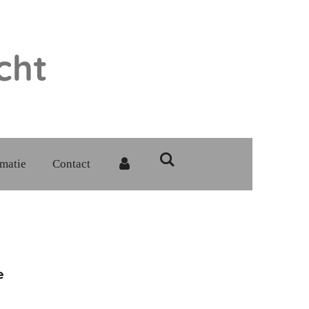
cht
rmatie
Contact
e