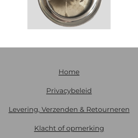
Home
Privacybeleid
Levering, Verzenden & Retourneren
Klacht of opmerking