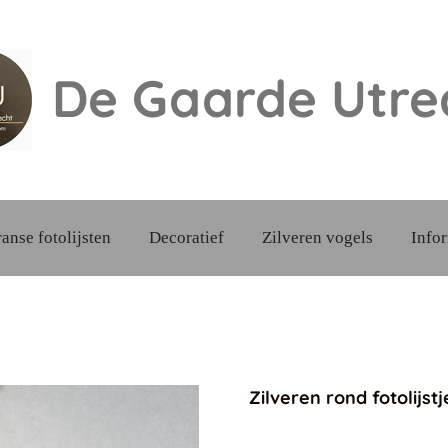
De Gaarde
Utre
ranse fotolijsten
Decoratief
Zilveren vogels
Info
Zilveren rond fotolijstj