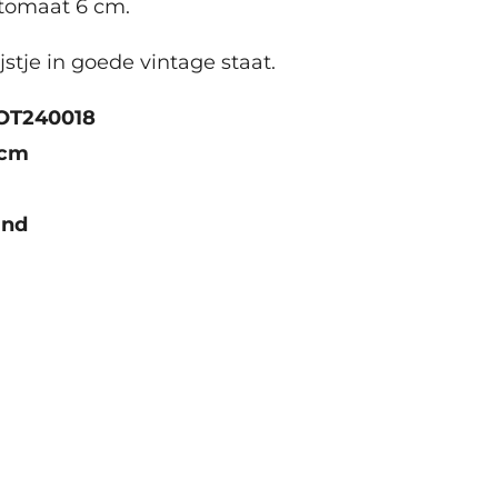
otomaat 6 cm.
ijstje in goede vintage staat.
OT240018
 cm
and