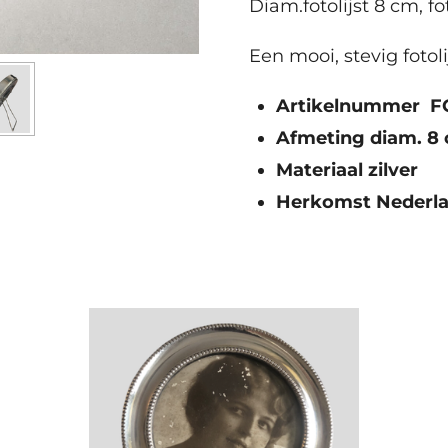
Diam.fotolijst 8 cm, f
E
en mooi, stevig fotol
Artikelnummer F
Afmeting diam. 8
Materiaal zilver
Herkomst Nederl