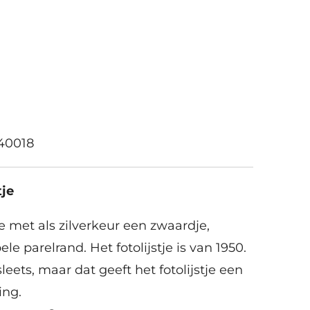
40018
tje
tje met als zilverkeur een zwaardje,
e parelrand. Het fotolijstje is van 1950.
leets, maar dat geeft het fotolijstje een
ing.