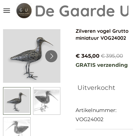
De Gaarde
Ut
Ga
direct
naar
Zilveren vogel Grutto
de
miniatuur VOG24002
hoofdinhoud
€ 345,00
€ 395,00
GRATIS verzending
Uitverkocht
Artikelnummer:
VOG24002