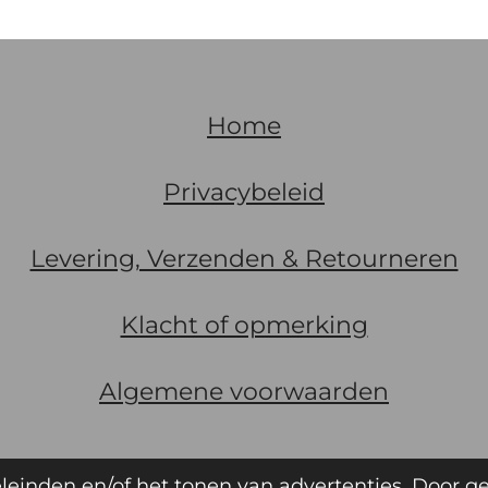
Home
Privacybeleid
Levering, Verzenden & Retourneren
Klacht of opmerking
Algemene
voorwaarden
8
leinden en/of het tonen van advertenties. Door g