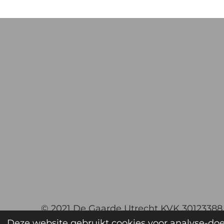
© 2021 De Gaarde Utrecht KVK 3012338
Deze website gebruikt cookies voor analyse-doe