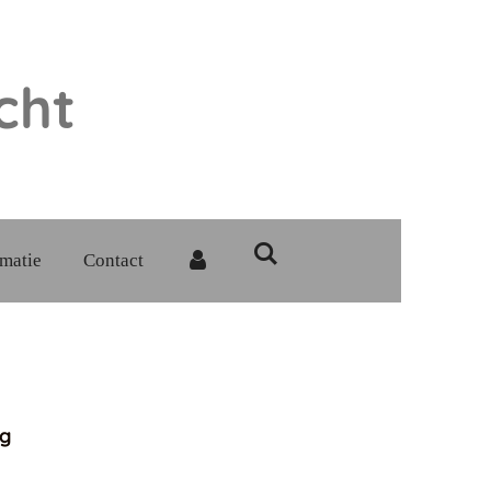
cht
rmatie
Contact
ng