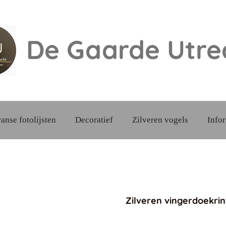
De Gaarde
Utre
ranse fotolijsten
Decoratief
Zilveren vogels
Info
Zilveren vingerdoekri