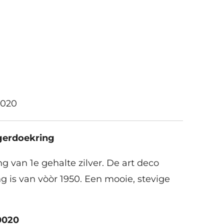
0020
ngerdoekring
g van 1e gehalte zilver. De art deco
g is van vòòr 1950. Een mooie, stevige
0020