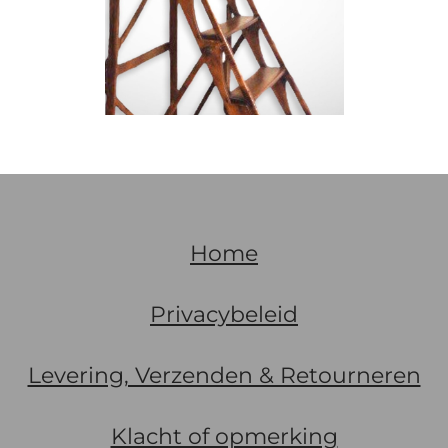
Home
Privacybeleid
Levering, Verzenden & Retourneren
Klacht of opmerking