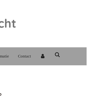
cht
rmatie
Contact
p