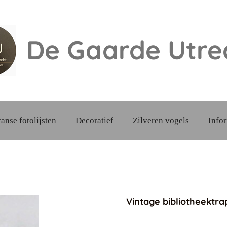
De Gaarde
Utre
ranse fotolijsten
Decoratief
Zilveren vogels
Info
Vintage bibliotheektra