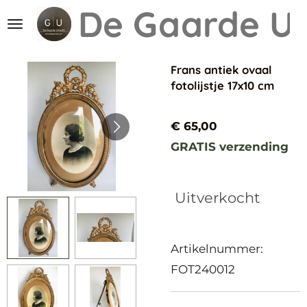
De Gaarde
Ut
Ga
direct
naar
Frans antiek ovaal
de
fotolijstje 17x10 cm
hoofdinhoud
€ 65,00
GRATIS verzending
Uitverkocht
Artikelnummer:
FOT240012