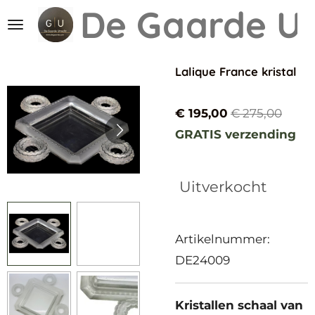
De Gaarde
Ut
Ga
direct
naar
Lalique France kristal
de
hoofdinhoud
€ 195,00
€ 275,00
GRATIS verzending
Uitverkocht
Artikelnummer:
DE24009
Kristallen schaal van